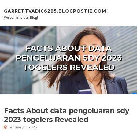
Skip to content
GARRETTVADI06285.BLOGPOSTIE.COM
Welcome to our Blog!
FACTS ABOUT DATA
PENGELUARAN SDY 2023
TOGELERS REVEALED
Facts About data pengeluaran sdy
2023 togelers Revealed
February 5, 2025